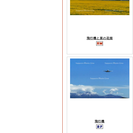
飛行機と菜の花畑
飛行機