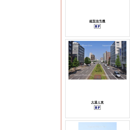
縦型信号機
大通り東