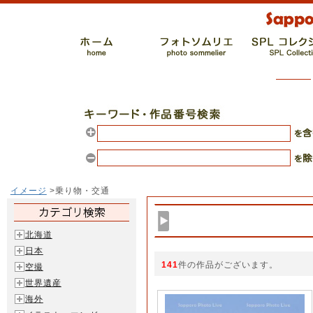
イメージ
>乗り物・交通
北海道
日本
141
件の作品がございます。
空撮
世界遺産
海外