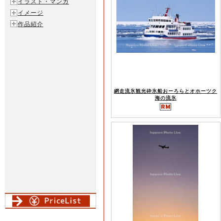
イラスト・マンガ
イメージ
作品紹介
網走流氷観光砕氷船おーろらとオホーツク
海の流氷