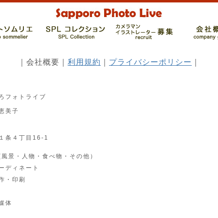
｜会社概要｜
利用規約
｜
プライバシーポリシー
｜
ろフォトライブ
恵美子
条４丁目16-1
風景・人物・食べ物・その他）
ーディネート
作・印刷
媒体