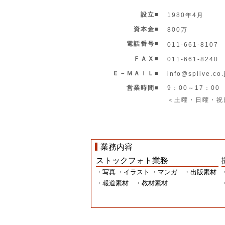
設立■
1980年4月
資本金■
800万
電話番号■
011-661-8107
ＦＡＸ■
011-661-8240
Ｅ－ＭＡＩＬ■
info@splive.co.
営業時間■
9：00～17：00
＜土曜・日曜・祝日
業務内容
ストックフォト業務
・写真 ・イラスト ・マンガ ・出版素材
・報道素材 ・教材素材