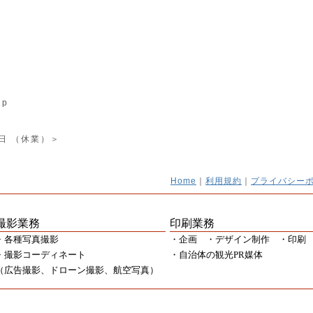
jp
 （休業）＞
Home
｜
利用規約
｜
プライバシー
撮影業務
印刷業務
・各種写真撮影
・企画 ・デザイン制作 ・印刷
・撮影コーディネート
・自治体の観光PR媒体
（広告撮影、ドローン撮影、航空写真）