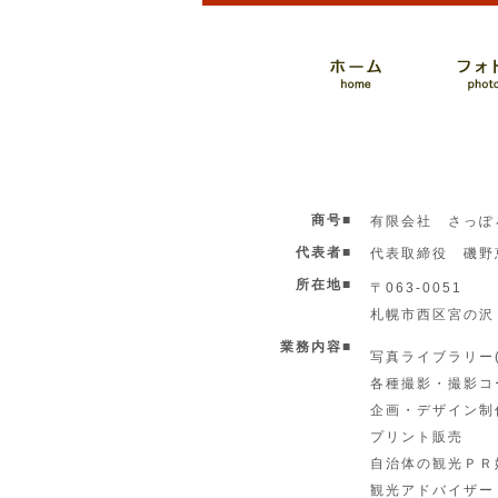
商号■
有限会社 さっぽ
代表者■
代表取締役 磯野
所在地■
〒063-0051
札幌市西区宮の沢１
業務内容■
写真ライブラリー(
各種撮影・撮影コ
企画・デザイン制
プリント販売
自治体の観光ＰＲ
観光アドバイザー