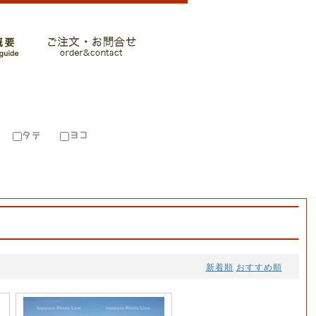
新着順
おすすめ順