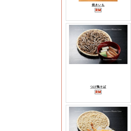
焼きいも
つけ鴨そば