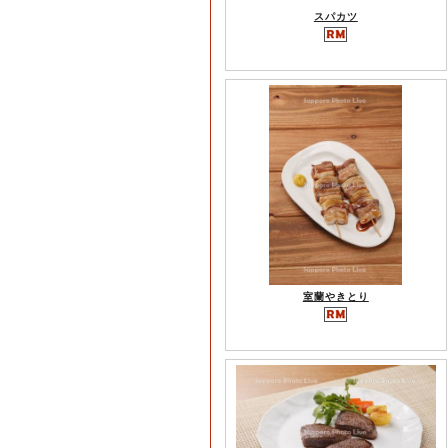
スパカツ
室蘭やきとり