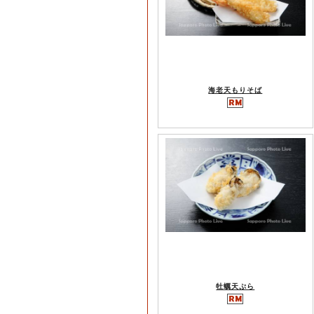
海老天もりそば
牡蠣天ぷら