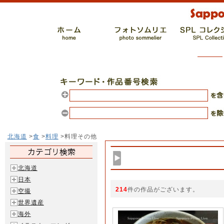
北海道
>
食
>
料理
>料理その他
北海道
日本
214
件の作品がございます。
空撮
世界遺産
海外