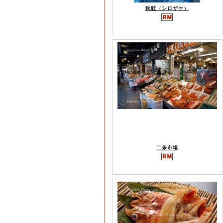
秋鮭（シロザケ）
二条市場