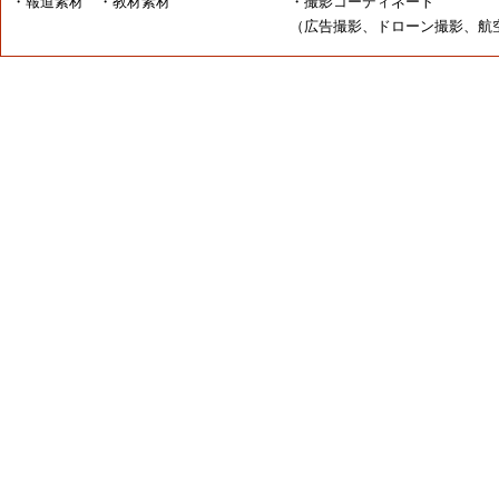
・報道素材 ・教材素材
・撮影コーディネート
（広告撮影、ドローン撮影、航