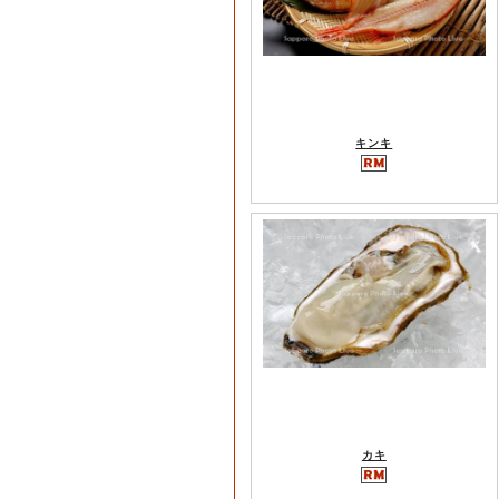
キンキ
カキ