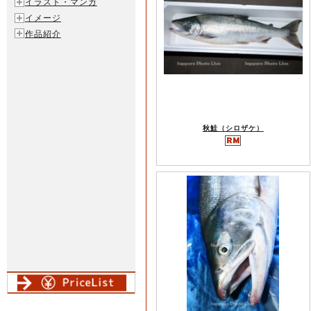
イラスト・マンガ
イメージ
作品紹介
秋鮭（シロザケ）