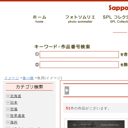
イメージ
>
食べ物
>魚貝(イメージ)
北海道
日本
51
件の作品がございます。
空撮
世界遺産
海外