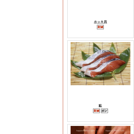
ホッキ貝
鮭