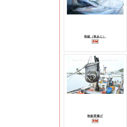
秋鮭（秋あじ）
秋鮭荷揚げ