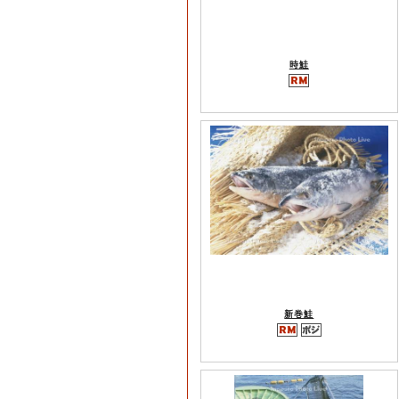
時鮭
新巻鮭