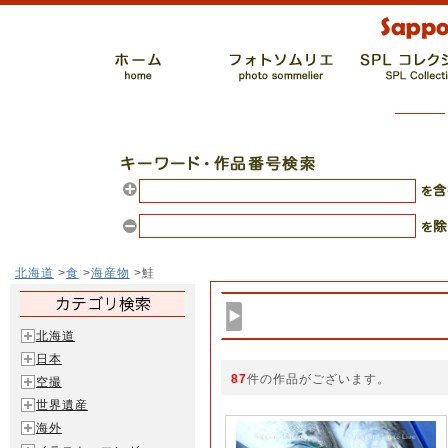
北海道
>
食
>
海産物
>鮭
北海道
日本
87
件の作品がございます。
空撮
世界遺産
海外