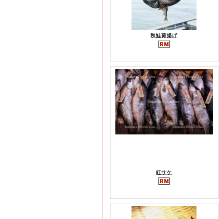
秋鮭荷揚げ
紅サケ