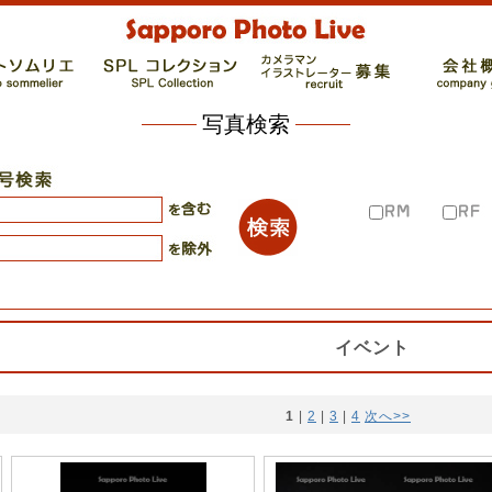
写真検索
イベント
1
 | 
2
 | 
3
 | 
4
次へ>>