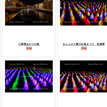
小樽雪あかりの路
おとふけ十勝川白鳥まつり 彩凛華