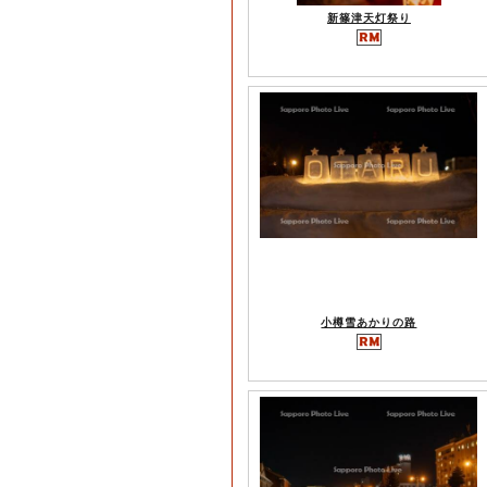
新篠津天灯祭り
小樽雪あかりの路