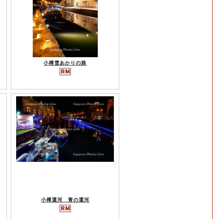
小樽雪あかりの路
小樽運河 青の運河