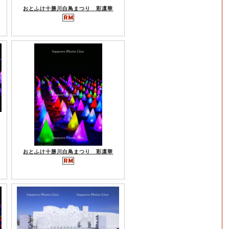
おとふけ十勝川白鳥まつり 彩凛華
おとふけ十勝川白鳥まつり 彩凛華