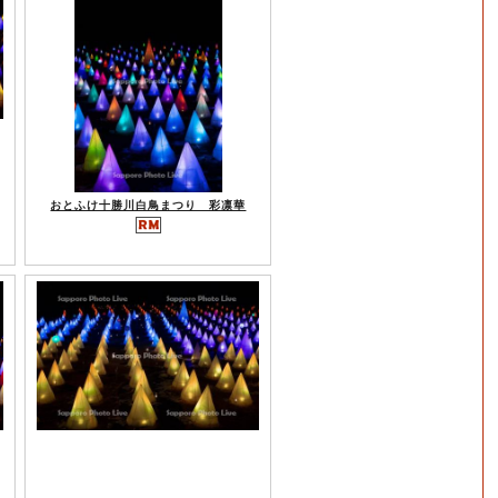
おとふけ十勝川白鳥まつり 彩凛華