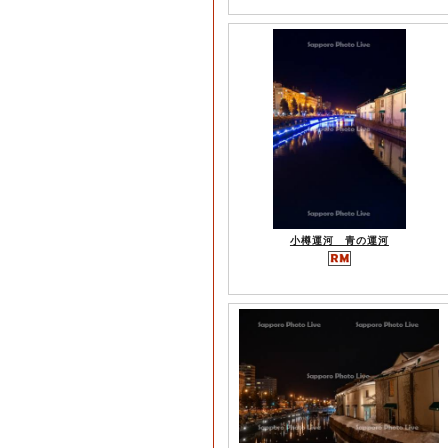
小樽運河 青の運河