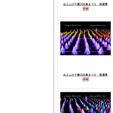
おとふけ十勝川白鳥まつり 彩凛華
おとふけ十勝川白鳥まつり 彩凛華