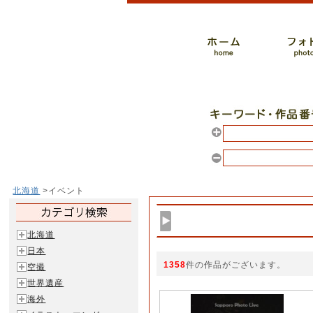
北海道
>イベント
北海道
日本
1358
件の作品がございます。
空撮
世界遺産
海外