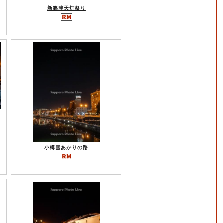
新篠津天灯祭り
小樽雪あかりの路