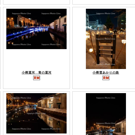
小樽運河 青の運河
小樽雪あかりの路