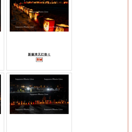
新篠津天灯祭り