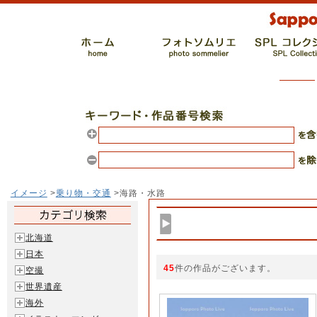
イメージ
>
乗り物・交通
>海路・水路
北海道
日本
45
件の作品がございます。
空撮
世界遺産
海外