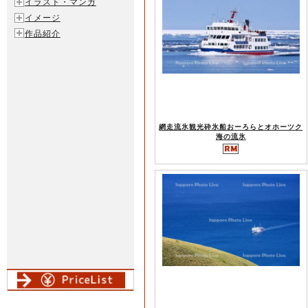
イラスト・マンガ
イメージ
作品紹介
網走流氷観光砕氷船おーろらとオホーツク
海の流氷