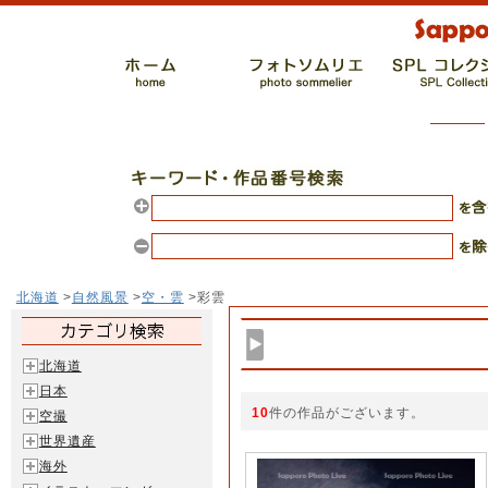
北海道
>
自然風景
>
空・雲
>彩雲
北海道
日本
10
件の作品がございます。
空撮
世界遺産
海外