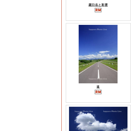
羅臼岳と彩雲
道